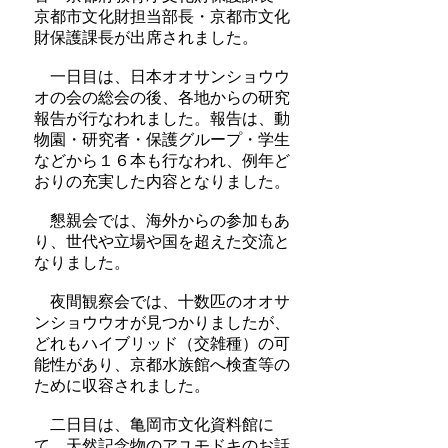
京都市文化財担当部長・京都市文化
財保護課長が出席されました。
一日目は、日本オオサンショウウ
オの会の総会の後、各地からの研究
報告が行なわれました。報告は、動
物園・研究者・保護グループ・学生
などから１６本も行なわれ、例年ど
おりの充実した内容となりました。
懇親会では、海外からの参加もあ
り、世代や立場や国を超えた交流と
なりました。
夜間観察会では、十数匹のオオサ
ンショウウオが見つかりましたが、
どれもハイブリッド（交雑種）の可
能性があり、京都水族館へ検査等の
ために収容されました。
二日目は、亀岡市文化資料館に
て、天然記念物のアユモドキのお話