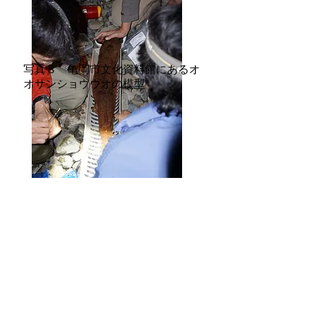
写真８ 亀岡市文化資料館にあるオ
オサンショウウオの模型
写真９ 京都水族館のハイブリッド
（交雑）個体