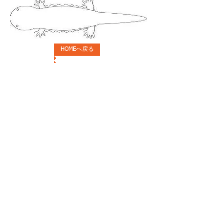
HOMEへ戻る
協力者の皆様
メール（ご意見・ご質問。事務
局：オオサンショウウオ生態保全
教育文化研究所 宛メールとなりま
す）
リンク
Facebook
X
​インスタグラム
© 2023 日本オオサンショウウオの会