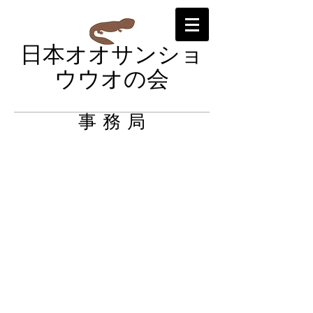
日本オオサンショ
ウウオの会
事 務 局